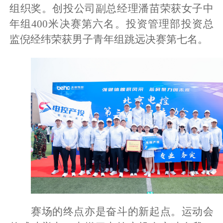
组织奖。创投公司副总经理潘苗荣获女子中
年组400米决赛第六名。投资管理部投资总
监倪经纬荣获男子青年组跳远决赛第七名。
赛场的终点亦是奋斗的新起点。运动会