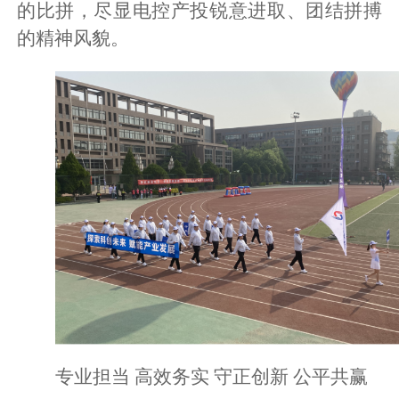
的比拼，
尽显电控产投
锐意进取、团结拼搏
的精神风貌。
专业担当
高效务实
守正创新
公平共赢