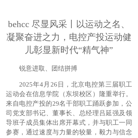
behcc 尽显风采丨以运动之名、
凝聚奋进之力，电控产投运动健
儿彰显新时代“精气神”
锐意进取、团结拼搏
2025年4月26日，北京电控第三届职工
运动会在信息学院（东坝校区）隆重举行。
来自
电控产投
的
29
名干部职工踊跃参加，
公
司党支部书记、董事长、总经理吕延强
及领
导班子成员集体出席开幕式，并与职工一同
参赛，通过速度与力量的较量，毅力与信念