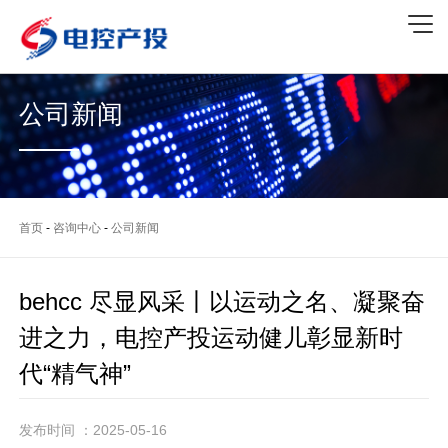
公司新闻
首页
-
咨询中心
-
公司新闻
behcc 尽显风采丨以运动之名、凝聚奋
进之力，电控产投运动健儿彰显新时
代“精气神”
发布时间 ：2025-05-16