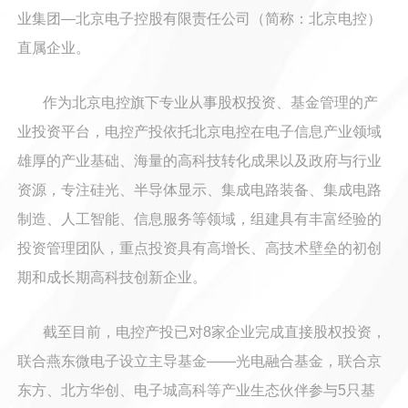
业集团—北京电子控股有限责任公司（简称：北京电控）
直属企业。
作为北京电控旗下专业从事股权投资、基金管理的产
业投资平台，电控产投依托北京电控在电子信息产业领域
雄厚的产业基础、海量的高科技转化成果以及政府与行业
资源，专注硅光、半导体显示、集成电路装备、集成电路
制造、人工智能、信息服务等领域，组建具有丰富经验的
投资管理团队，重点投资具有高增长、高技术壁垒的初创
期和成长期高科技创新企业。
截至目前，电控产投已对8家企业完成直接股权投资，
联合燕东微电子设立主导基金——光电融合基金，联合京
东方、北方华创、电子城高科等产业生态伙伴参与5只基