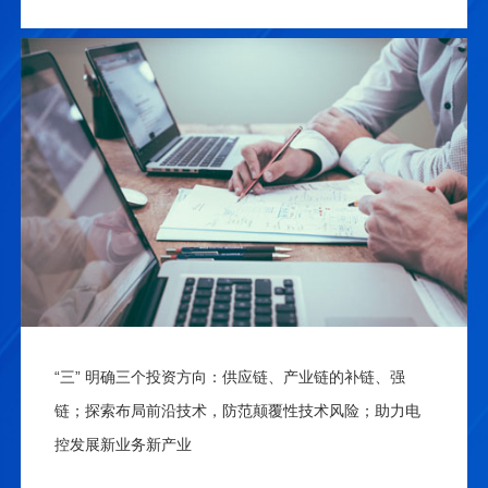
“三” 明确三个投资方向：供应链、产业链的补链、强
链；探索布局前沿技术，防范颠覆性技术风险；助力电
控发展新业务新产业