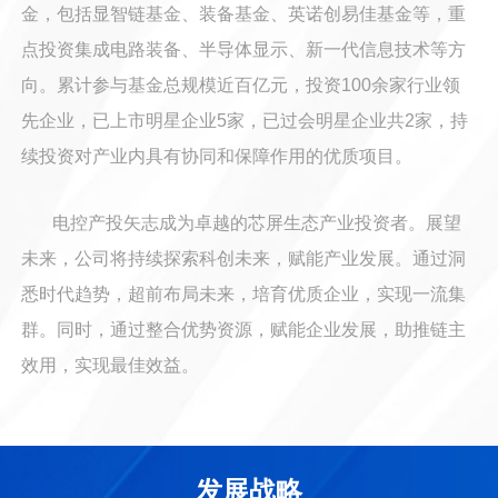
金，包括显智链基金、装备基金、英诺创易佳基金等，重
点投资集成电路装备、半导体显示、新一代信息技术等方
向。累计参与基金总规模近百亿元，投资100余家行业领
先企业，已上市明星企业5家，已过会明星企业共2家，持
续投资对产业内具有协同和保障作用的优质项目。
电控产投矢志成为卓越的芯屏生态产业投资者。展望
未来，公司将持续探索科创未来，赋能产业发展。通过洞
悉时代趋势，超前布局未来，培育优质企业，实现一流集
群。同时，通过整合优势资源，赋能企业发展，助推链主
效用，实现最佳效益。
发展战略